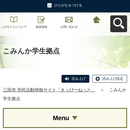
ひらがなをつける
このサイトについて
新規登録
お問い合わせ
三田市 市民活動情報
サイト「きっぴーね
っと」へ戻る
こみんか学生拠点
読み上げ
読み上げ設定
三田市 市民活動情報サイト「きっぴーねっと」
＞
こみんか
学生拠点
Menu