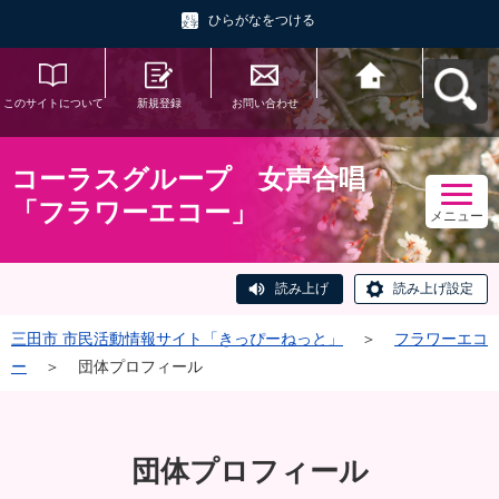
ひらがなをつける
このサイトについて
新規登録
お問い合わせ
三田市 市民活動情報
サイト「きっぴーね
っと」へ戻る
コーラスグループ 女声合唱
「フラワーエコー」
メニュー
読み上げ
読み上げ設定
三田市 市民活動情報サイト「きっぴーねっと」
＞
フラワーエコ
ー
＞
団体プロフィール
団体プロフィール