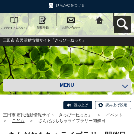
ひらがなをつける
このサイトについて
新規登録
お問い合わせ
三田市 市民活動情報
サイト「きっぴーね
っと」へ戻る
三田市 市民活動情報サイト「きっぴーねっと」
MENU
読み上げ
読み上げ設定
三田市 市民活動情報サイト「きっぴーねっと」
＞
イベント
＞
こども
＞
さんだおもちゃライブラリー開催日