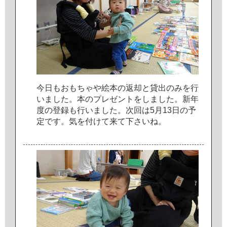
今
日
も
お
も
ち
ゃ
や
絵
本
の
返
却
と
貸
出
の
み
を
行
い
ま
し
た
。
本
の
プ
レ
ゼ
ン
ト
を
し
ま
し
た
。
新
年
度
の
登
録
も
行
い
ま
し
た
。
次
回
は
5
月
1
3
日
の
予
定
で
す
。
気
を
付
け
て
来
て
下
さ
い
ね
。