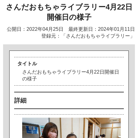
さんだおもちゃライブラリー4月22日
開催日の様子
公開日：2022年04月25日 最終更新日：2024年01月11日
登録元：「さんだおもちゃライブラリー」
タイトル
さ
ん
だ
お
も
ち
ゃ
ラ
イ
ブ
ラ
リ
ー
4
月
2
2
日
開
催
日
の
様
子
詳細