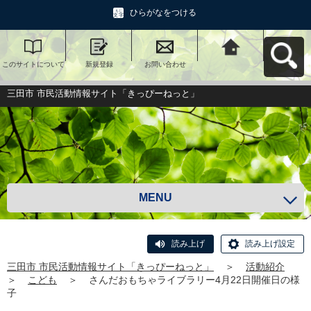
ひらがなをつける
このサイトについて
新規登録
お問い合わせ
三田市 市民活動情報
サイト「きっぴーね
っと」へ戻る
三田市 市民活動情報サイト「きっぴーねっと」
MENU
読み上げ
読み上げ設定
三田市 市民活動情報サイト「きっぴーねっと」
＞
活動紹介
＞
こども
＞
さんだおもちゃライブラリー4月22日開催日の様
子