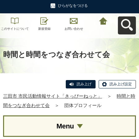
ひらがなをつける
このサイトについて
新規登録
お問い合わせ
三田市 市民活動情報
サイト「きっぴーね
っと」へ戻る
時間と時間をつなぎ合わせて会
読み上げ
読み上げ設定
三田市 市民活動情報サイト「きっぴーねっと」
＞
時間と時
間をつなぎ合わせて会
＞
団体プロフィール
Menu