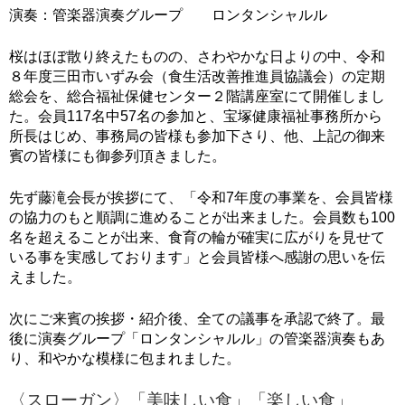
演奏：管楽器演奏グループ ロンタンシャルル
桜はほぼ散り終えたものの、さわやかな日よりの中、令和
８年度三田市いずみ会（食生活改善推進員協議会）の定期
総会を、総合福祉保健センター２階講座室にて開催しまし
た。会員117名中57名の参加と、宝塚健康福祉事務所から
所長はじめ、事務局の皆様も参加下さり、他、上記の御来
賓の皆様にも御参列頂きました。
先ず藤滝会長が挨拶にて、「令和7年度の事業を、会員皆様
の協力のもと順調に進めることが出来ました。会員数も100
名を超えることが出来、食育の輪が確実に広がりを見せて
いる事を実感しております」と会員皆様へ感謝の思いを伝
えました。
次にご来賓の挨拶・紹介後、全ての議事を承認で終了。最
後に演奏グループ「ロンタンシャルル」の管楽器演奏もあ
り、和やかな模様に包まれました。
〈スローガン〉「美味しい食」「楽しい食」