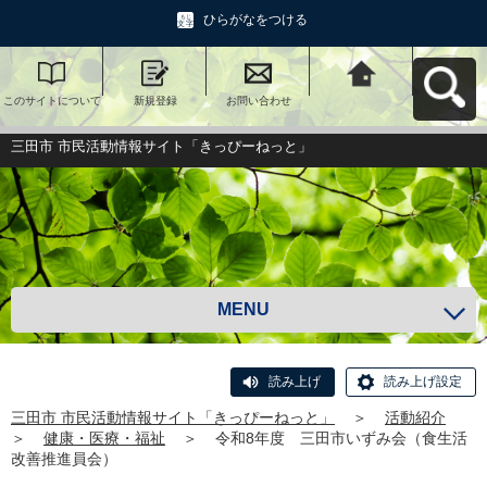
ひらがなをつける
このサイトについて
新規登録
お問い合わせ
三田市 市民活動情報
サイト「きっぴーね
っと」へ戻る
三田市 市民活動情報サイト「きっぴーねっと」
MENU
読み上げ
読み上げ設定
三田市 市民活動情報サイト「きっぴーねっと」
＞
活動紹介
＞
健康・医療・福祉
＞
令和8年度 三田市いずみ会（食生活
改善推進員会）