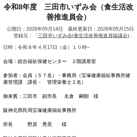
令和8年度 三田市いずみ会（食生活改
善推進員会）
公開日：2026年05月14日 最終更新日：2026年05月15日
登録元：「
三田市いずみ会(食生活改善推進員協議会)
」
日時：令和８年４月17日（金）１０時~
会場：総合福祉保健センター ２階講座室
参加者：会員（５７名）・事務局（宝塚健康福祉事務所健
康管理課 課長・ 管理栄養士２名）
御来賓：三田市 副市長 名倉 嗣朗 様
阪神北県民局宝塚健康福祉事務所
所長 野原 秀晃 様