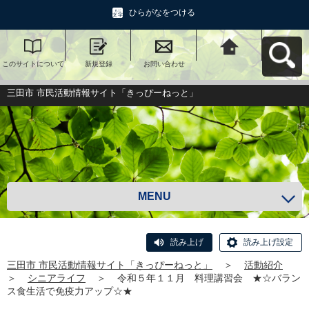
ひらがなをつける
このサイトについて
新規登録
お問い合わせ
三田市 市民活動情報
サイト「きっぴーね
っと」へ戻る
三田市 市民活動情報サイト「きっぴーねっと」
MENU
読み上げ
読み上げ設定
三田市 市民活動情報サイト「きっぴーねっと」
＞
活動紹介
＞
シニアライフ
＞
令和５年１１月 料理講習会 ★☆バラン
ス食生活で免疫力アップ☆★