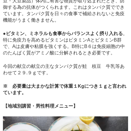
豆・大豆製品）体内に有害な物質が取り込まれたとき、防
御する為の抗体がつくられます。これはタンパク質ででき
ています。タンパク質を日々の食事で補給されないと免疫
機能がうまく働きません。
●
ビタミン、ミネラルも食事からバランスよく摂り入れる
。
特に免疫力を高めるビタミンはビタミンAとビタミンB群
で、Aは皮膚や粘膜を強くする。B特にB６は免疫細胞の中
のたんぱく質がアミノ酸に分解されるとき必要です。
今回の献立の献立の主なタンパク質が鮭 枝豆 牛乳等あ
わせて２９.９ｇです。
※ 必要量は大まかな計算で体重１Kgにつき１ｇと言われ
ています。
【地域別講習・男性料理メニュー】