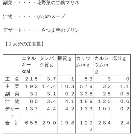
副菜・・・・・花野菜の甘麴マリネ
汁物・・・・・かぶのスープ
デザート・・・・さつま芋のプリン
【１人分の栄養量】
エネル
タンパ
脂質ｇ
カリウ
カルシ
塩分ｇ
ギー
ク質ｇ
ムｍｇ
ウムｍ
kcal
ｇ
主 食
２１５
３.７
１
５３
３
０
主 菜
１９２
１４.４
１０.３
５７９
３２
１.１
副 菜
３１
３.１
０.２
３３８
２８
０.５
汁 物
８０
３.４
４.１
１８９
１２０
０.６
デザー
１３７
４.４
４.２
１３３
１０１
０.２
ト
合 計
６５５
２９.０
１９.８
１２９
２８４
２.４
２