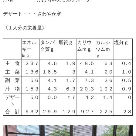
デザート・・・さわやか寒
《１人分の栄養量》
エネル
タンパ
脂質ｇ
カリウ
カルシ
塩分ｇ
ギー
ク質ｇ
ムｍｇ
ウムｍ
kcal
ｇ
主 食
２３７
４.６
１.９
４８.５
６３
０.４
主 菜
１３６
１６.５
３
４.１
２０
１.０
副 菜
５６
４.１
１.７
７.３
２６
０.５
汁 物
１５３
４.３
６.３
２０.３
１０２
０.９
デザー
５０
０.０
ｔｒ
１２
１.４
０
ト
合 計
６３２
２９.９
１２９
９２７
２２５
２８