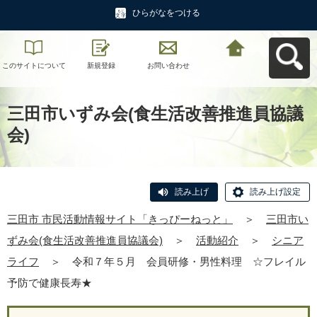
ひらがなをつける
このサイトについて
新規登録
お問い合わせ
三田市 市民活動情報
サイト「きっぴーね
っと」へ戻る
三田市いずみ会(食生活改善推進員協議
会)
読み上げ
読み上げ設定
三田市 市民活動情報サイト「きっぴーねっと」
＞
三田市い
ずみ会(食生活改善推進員協議会)
＞
活動紹介
＞
シニア
ライフ
＞
令和７年５月 会員研修・男性料理 ☆フレイル
予防で健康長寿★