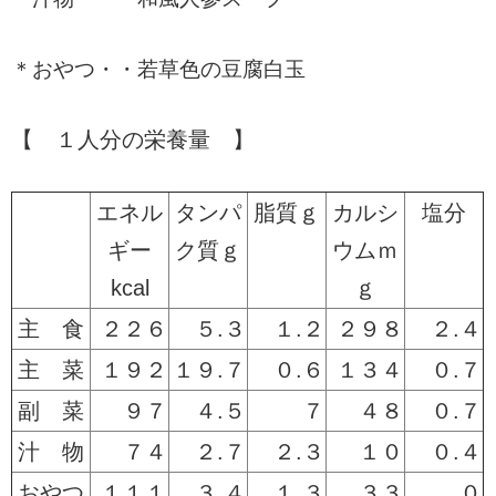
＊おやつ・・若草色の豆腐白玉
【 １人分の栄養量 】
エネル
タンパ
脂質ｇ
カルシ
塩分
ギー
ク質ｇ
ウムｍ
kcal
ｇ
主 食
２２６
５.３
１.２
２９８
２.４
主 菜
１９２
１９.７
０.６
１３４
０.７
副 菜
９７
４.５
７
４８
０.７
汁 物
７４
２.７
２.３
１０
０.４
おやつ
１１１
３.４
１.３
３３
０