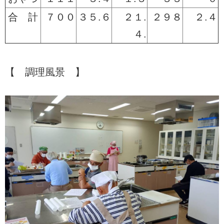
合 計
７００
３５.６
２１.
２９８
２.４
４.
【 調理風景 】