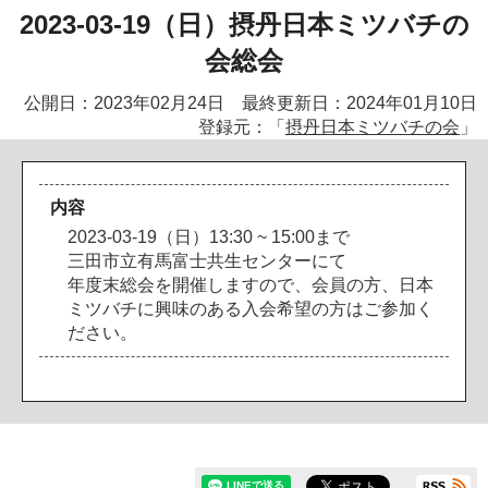
2023-03-19（日）摂丹日本ミツバチの
会総会
公開日：2023年02月24日 最終更新日：2024年01月10日
登録元：「
摂丹日本ミツバチの会
」
内容
2
0
2
3
-
0
3
-
1
9
（
日
）
1
3
:
3
0
~
1
5
:
0
0
ま
で
三
田
市
立
有
馬
富
士
共
生
セ
ン
タ
ー
に
て
年
度
末
総
会
を
開
催
し
ま
す
の
で
、
会
員
の
方
、
日
本
ミ
ツ
バ
チ
に
興
味
の
あ
る
入
会
希
望
の
方
は
ご
参
加
く
だ
さ
い
。