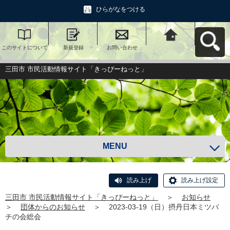
ひらがなをつける
このサイトについて
新規登録
お問い合わせ
三田市 市民活動情報
サイト「きっぴーね
っと」へ戻る
三田市 市民活動情報サイト「きっぴーねっと」
MENU
読み上げ
読み上げ設定
三田市 市民活動情報サイト「きっぴーねっと」
＞
お知らせ
＞
団体からのお知らせ
＞
2023-03-19（日）摂丹日本ミツバ
チの会総会