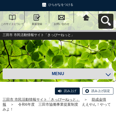
ひらがなをつける
このサイトについて
新規登録
お問い合わせ
三田市 市民活動情報
サイト「きっぴーね
っと」へ戻る
三田市 市民活動情報サイト「きっぴーねっと」
MENU
読み上げ
読み上げ設定
三田市 市民活動情報サイト「きっぴーねっと」
＞
助成金情
報
＞
令和6年度 三田市協働事業提案制度 ええやん！やって
みよ！