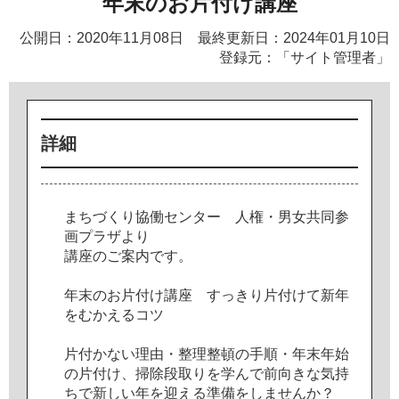
年末のお片付け講座
公開日：2020年11月08日 最終更新日：2024年01月10日
登録元：「サイト管理者」
詳細
ま
ち
づ
く
り
協
働
セ
ン
タ
ー
人
権
・
男
女
共
同
参
画
プ
ラ
ザ
よ
り
講
座
の
ご
案
内
で
す
。
年
末
の
お
片
付
け
講
座
す
っ
き
り
片
付
け
て
新
年
を
む
か
え
る
コ
ツ
片
付
か
な
い
理
由
・
整
理
整
頓
の
手
順
・
年
末
年
始
の
片
付
け
、
掃
除
段
取
り
を
学
ん
で
前
向
き
な
気
持
ち
で
新
し
い
年
を
迎
え
る
準
備
を
し
ま
せ
ん
か
？