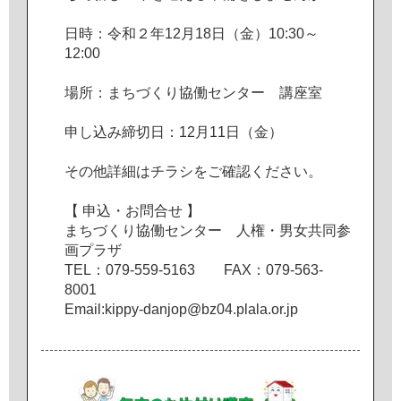
日
時
：
令
和
２
年
1
2
月
1
8
日
（
金
）
1
0
:
3
0
～
1
2
:
0
0
場
所
：
ま
ち
づ
く
り
協
働
セ
ン
タ
ー
講
座
室
申
し
込
み
締
切
日
：
1
2
月
1
1
日
（
金
）
そ
の
他
詳
細
は
チ
ラ
シ
を
ご
確
認
く
だ
さ
い
。
【
申
込
・
お
問
合
せ
】
ま
ち
づ
く
り
協
働
セ
ン
タ
ー
人
権
・
男
女
共
同
参
画
プ
ラ
ザ
T
E
L
：
0
7
9
-
5
5
9
-
5
1
6
3
F
A
X
：
0
7
9
-
5
6
3
-
8
0
0
1
E
m
a
i
l
:
k
i
p
p
y
-
d
a
n
j
o
p
@
b
z
0
4
.
p
l
a
l
a
.
o
r
.
j
p