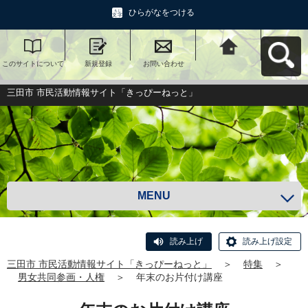
ひらがなをつける
このサイトについて
新規登録
お問い合わせ
三田市 市民活動情報
サイト「きっぴーね
っと」へ戻る
三田市 市民活動情報サイト「きっぴーねっと」
MENU
読み上げ
読み上げ設定
三田市 市民活動情報サイト「きっぴーねっと」
＞
特集
＞
男女共同参画・人権
＞
年末のお片付け講座