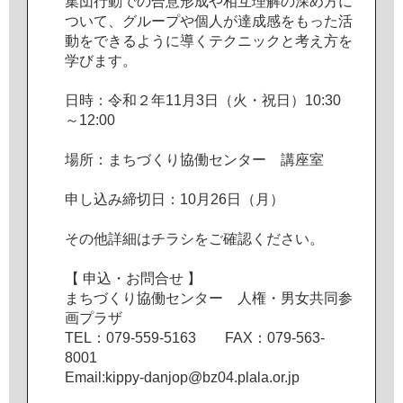
集
団
行
動
で
の
合
意
形
成
や
相
互
理
解
の
深
め
方
に
つ
い
て
、
グ
ル
ー
プ
や
個
人
が
達
成
感
を
も
っ
た
活
動
を
で
き
る
よ
う
に
導
く
テ
ク
ニ
ッ
ク
と
考
え
方
を
学
び
ま
す
。
日
時
：
令
和
２
年
1
1
月
3
日
（
火
・
祝
日
）
1
0
:
3
0
～
1
2
:
0
0
場
所
：
ま
ち
づ
く
り
協
働
セ
ン
タ
ー
講
座
室
申
し
込
み
締
切
日
：
1
0
月
2
6
日
（
月
）
そ
の
他
詳
細
は
チ
ラ
シ
を
ご
確
認
く
だ
さ
い
。
【
申
込
・
お
問
合
せ
】
ま
ち
づ
く
り
協
働
セ
ン
タ
ー
人
権
・
男
女
共
同
参
画
プ
ラ
ザ
T
E
L
：
0
7
9
-
5
5
9
-
5
1
6
3
F
A
X
：
0
7
9
-
5
6
3
-
8
0
0
1
E
m
a
i
l
:
k
i
p
p
y
-
d
a
n
j
o
p
@
b
z
0
4
.
p
l
a
l
a
.
o
r
.
j
p