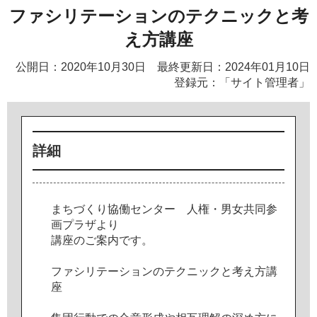
ファシリテーションのテクニックと考
え方講座
公開日：2020年10月30日 最終更新日：2024年01月10日
登録元：「サイト管理者」
詳細
ま
ち
づ
く
り
協
働
セ
ン
タ
ー
人
権
・
男
女
共
同
参
画
プ
ラ
ザ
よ
り
講
座
の
ご
案
内
で
す
。
フ
ァ
シ
リ
テ
ー
シ
ョ
ン
の
テ
ク
ニ
ッ
ク
と
考
え
方
講
座