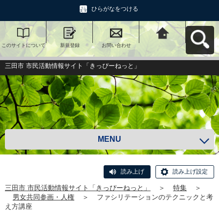
ひらがなをつける
このサイトについて
新規登録
お問い合わせ
三田市 市民活動情報
サイト「きっぴーね
っと」へ戻る
三田市 市民活動情報サイト「きっぴーねっと」
MENU
読み上げ
読み上げ設定
三田市 市民活動情報サイト「きっぴーねっと」
＞
特集
＞
男女共同参画・人権
＞
ファシリテーションのテクニックと考
え方講座