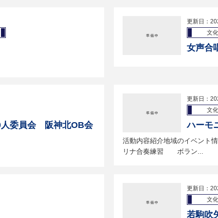
更新日：20
文
女声合唱
更新日：20
文
0人委員会 阪神北OB会
ハーモ
活動内容紹介地域のイベント
リナ合奏練習 ボラン...
更新日：20
文
若駒吹