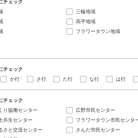
にチェック
域
三輪地域
域
高平地域
域
フラワータウン地域
にチェック
か行
さ行
た行
な行
は行
にチェック
くり協働センター
広野市民センター
士共生センター
フラワータウン市民センタ
るさと交流センター
さんだ市民センター