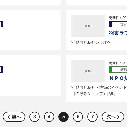
更新日：20
文
羽束ラ
活動内容紹介カラオケ
更新日：20
健
ＮＰＯ
活動内容紹介・地域のイベント
（のぞみショップ）活動目...
前へ
3
4
5
6
7
次へ