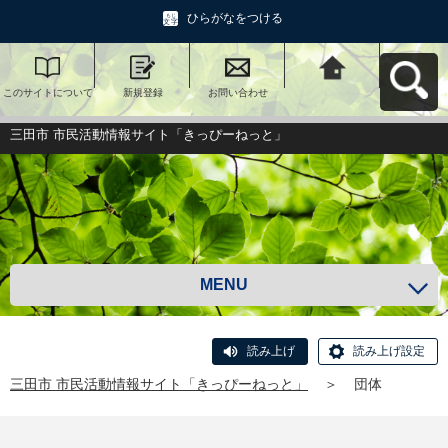
ひらがなをつける
このサイトについて
新規登録
お問い合わせ
三田市 市民活動情報
サイト「きっぴーね
っと」へ戻る
三田市 市民活動情報サイト「きっぴーねっと」
MENU
読み上げ
読み上げ設定
三田市 市民活動情報サイト「きっぴーねっと」
＞
団体