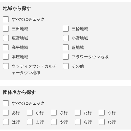
地域から探す
すべてにチェック
三田地域
三輪地域
広野地域
小野地域
高平地域
藍地域
本庄地域
フラワータウン地域
ウッディタウン・カルチ
その他
ャータウン地域
団体名から探す
すべてにチェック
あ行
か行
さ行
た行
な行
は行
ま行
や行
ら行
わ行