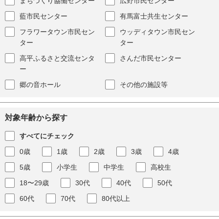
まちづくり協働センター
広野市民センター
藍市民センター
有馬富士共生センター
フラワータウン市民セン
ウッディタウン市民セン
ター
ター
高平ふるさと交流センタ
さんだ市民センター
ー
郷の音ホール
その他の施設等
対象年齢から探す
すべてにチェック
0歳
1歳
2歳
3歳
4歳
5歳
小学生
中学生
高校生
18〜29歳
30代
40代
50代
60代
70代
80代以上