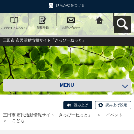
ひらがなをつける
このサイトについて
新規登録
お問い合わせ
三田市 市民活動情報
サイト「きっぴーね
っと」へ戻る
三田市 市民活動情報サイト「きっぴーねっと」
MENU
読み上げ
読み上げ設定
三田市 市民活動情報サイト「きっぴーねっと」
＞
イベント
＞
こども