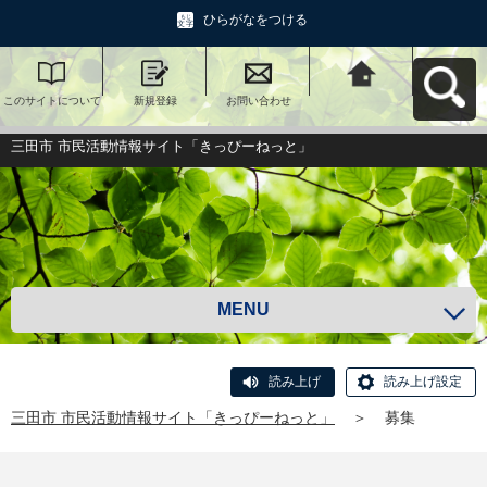
ひらがなをつける
このサイトについて
新規登録
お問い合わせ
三田市 市民活動情報
サイト「きっぴーね
っと」へ戻る
三田市 市民活動情報サイト「きっぴーねっと」
MENU
読み上げ
読み上げ設定
三田市 市民活動情報サイト「きっぴーねっと」
＞
募集