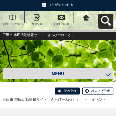
ひらがなをつける
このサイトについて
新規登録
お問い合わせ
三田市 市民活動情報
サイト「きっぴーね
っと」へ戻る
三田市 市民活動情報サイト「きっぴーねっと」
MENU
読み上げ
読み上げ設定
三田市 市民活動情報サイト「きっぴーねっと」
＞
イベント