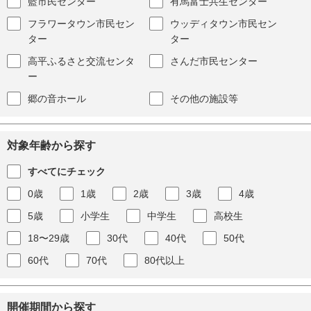
藍市民センター
有馬富士共生センター
フラワータウン市民セン
ウッディタウン市民セン
ター
ター
高平ふるさと交流センタ
さんだ市民センター
ー
郷の音ホール
その他の施設等
対象年齢から探す
すべてにチェック
0歳
1歳
2歳
3歳
4歳
5歳
小学生
中学生
高校生
18〜29歳
30代
40代
50代
60代
70代
80代以上
開催期間から探す