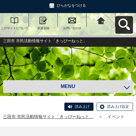
ひらがなをつける
このサイトについて
新規登録
お問い合わせ
三田市 市民活動情報
サイト「きっぴーね
っと」へ戻る
三田市 市民活動情報サイト「きっぴーねっと」
MENU
読み上げ
読み上げ設定
三田市 市民活動情報サイト「きっぴーねっと」
＞
イベント