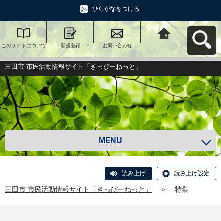
ひらがなをつける
このサイトについて
新規登録
お問い合わせ
三田市 市民活動情報
サイト「きっぴーね
っと」へ戻る
三田市 市民活動情報サイト「きっぴーねっと」
MENU
読み上げ
読み上げ設定
三田市 市民活動情報サイト「きっぴーねっと」
＞
特集