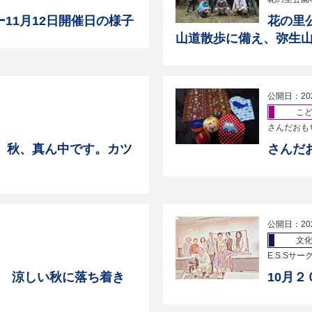
11月12日開催日の様子
花の里
山道散歩に備え、弥生
公開日：20
こ
さんだおも
 秋、真ん中です。カツ
さんだ
公開日：20
文
E.S.Sサー
6日 涼しい秋に落ち着き
10月