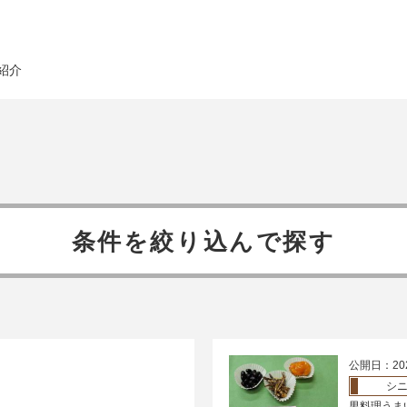
紹介
条件を絞り込んで探す
公開日：20
シ
男料理うま