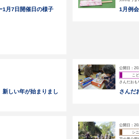
1月7日開催日の様子
1月例
公開日：20
こ
さんだおも
 新しい年が始まりまし
さんだ
公開日：20
シ