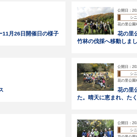
公開日：20
シ
花の里公園
11月26日開催日の様子
花の里
竹林の伐採へ移動しま
公開日：20
シ
花の里公園
ス
花の里
た。晴天に恵まれ、た
公開日：20
シ
花の里公園