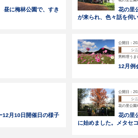
花の里公園
日 昼に梅林公園で、すき
花の里
が来られ、色々話を伺
公開日：20
シ
男料理うま
12月
公開日：20
シ
花の里公園
12月10日開催日の様子
花の里
に始めました。メタセ