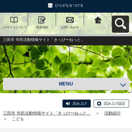
ひらがなをつける
このサイトについて
新規登録
お問い合わせ
三田市 市民活動情報
サイト「きっぴーね
っと」へ戻る
三田市 市民活動情報サイト「きっぴーねっと」
MENU
読み上げ
読み上げ設定
三田市 市民活動情報サイト「きっぴーねっと」
＞
活動紹介
＞
こども