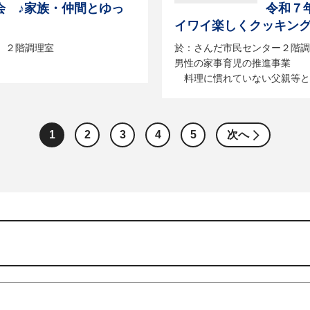
会 ♪家族・仲間とゆっ
令和７
イワイ楽しくクッキング
 ２階調理室
於：さんだ市民センター２階調
男性の家事育児の推進事業
料理に慣れていない父親等と子
1
2
3
4
5
次へ