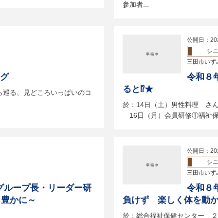
参加者...
公開日：20
シ
三田市いず
ング
令和８
ると⁉★
ら巡る、見どころいっぱいのコ
於：14日（土）男性料理 さ
16日（月）会員研修①福祉保健
公開日：20
シ
三田市いず
グループ長・リーダー研
令和８
り豊かに～
負けず 楽しく体を動か
於：総合福祉保健センター ２