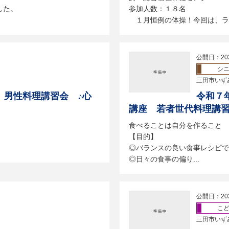
した。
参加人数：１８名
１月恒例の体操！今回は、ラジ
公開日：20
シ
三田市いず
 男性料理講習会 ♪心
令和７
講座 若者世代料理講
食べることは自分を作ること
。
【目的】
◎バランスの良い食事レシピで
◎日々の食事の偏り...
公開日：20
こ
三田市いず