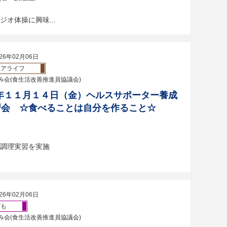
オ体操に興味...
26年02月06日
ニアライフ
み会(食生活改善推進員協議会)
年１１月１４日（金）ヘルスサポーター養成
習会 ☆食べることは自分を作ること☆
調理実習を実施
26年02月06日
ども
み会(食生活改善推進員協議会)