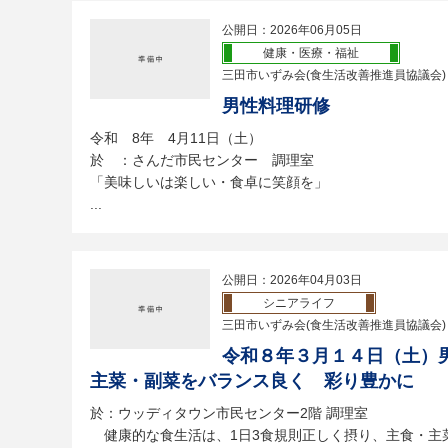
公開日：2026年06月05日
健康・医療・福祉
三田市いずみ会(食生活改善推進員協議会)
男性料理研修
令和 8年 4月11日（土）
於 ：さんだ市民センター 調理室
「美味しいは楽しい・食卓に笑顔を」
...
公開日：2026年04月03日
シニアライフ
三田市いずみ会(食生活改善推進員協議会)
令和８年３月１４日（土）
主菜・副菜をバランス良く 彩り豊かに
於：ウッディタウン市民センター2階 調理室
健康的な食生活は、1日3食規則正しく摂り、主食・主菜・