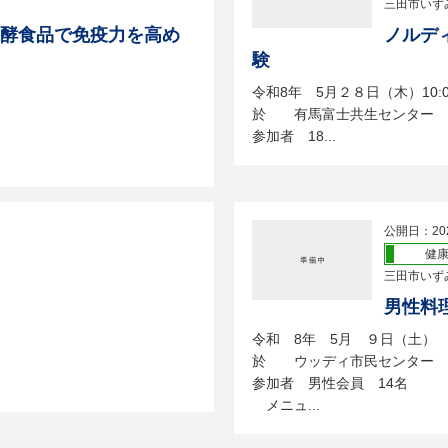
三田市いず
発酵食品で免疫力を高め
ノルデ
験
令和8年 5月２８日（木）10:00
於 有馬富士共生センター 
参加者 18...
公開日：20
健
三田市いず
男性料
令和 8年 5月 ９日（土）
於 ウッディ市民センター 
参加者 男性会員 14名
メニュ...