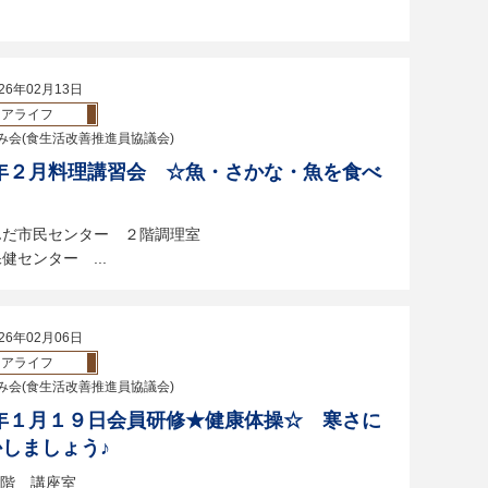
26年02月13日
ニアライフ
み会(食生活改善推進員協議会)
年２月料理講習会 ☆魚・さかな・魚を食べ
んだ市民センター ２階調理室
センター ...
26年02月06日
ニアライフ
み会(食生活改善推進員協議会)
年１月１９日会員研修★健康体操☆ 寒さに
しましょう♪
階 講座室