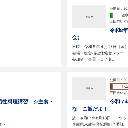
公開日：20
健
三田市いず
令和8
会）
日時：令和８年４月17日（金）
会場：総合福祉保健センター 
参加者：会員（５７名...
公開日：20
シ
三田市いず
男性料理講習 ☆主食・
令和７
な ご飯だよ！
於：令和７年8月18日 ウッ
...
兵庫県米穀事業協同組合委託